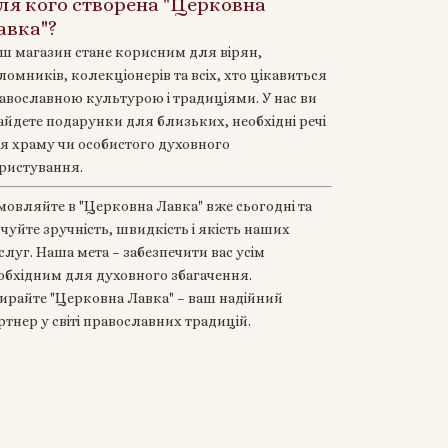
ля кого створена "Церковна
авка"?
ш магазин стане корисним для вірян,
ломників, колекціонерів та всіх, хто цікавиться
авославною культурою і традиціями. У нас ви
айдете подарунки для близьких, необхідні речі
я храму чи особистого духовного
ристування.
мовляйте в "Церковна Лавка" вже сьогодні та
дчуйте зручність, швидкість і якість наших
слуг. Наша мета – забезпечити вас усім
обхідним для духовного збагачення.
ирайте "Церковна Лавка" – ваш надійний
ртнер у світі православних традицій.