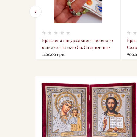
енною
Браслет з натурального зеленого
Брас
оніксу з філахто Св. Спиридона •
Сохр
іночий,
срібна фурнітура (Греція)
1100.00 грн
освя
900.
іювання,