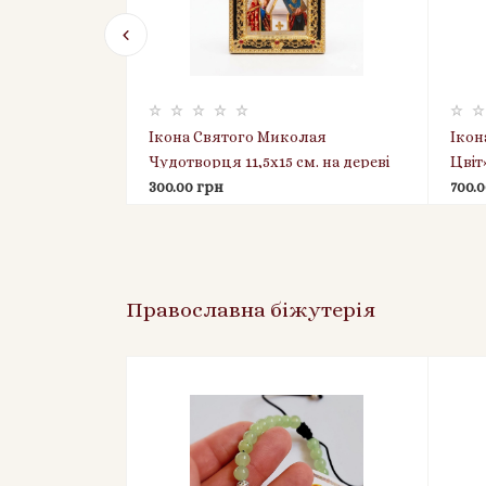
вий
Ікона Святого Миколая
Ікон
и та Господь
Чудотворця 11,5х15 см. на дереві
Цвіт»
5 см),
300.00 грн
лада
700.
Православна біжутерія