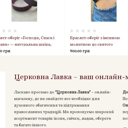
лет-оберіг «Господи, Спаси і
Браслет-оберіг з іменною
ани» — натуральна шкіра,
молитвою до святого
чений
00 грн
покровителя — чоловічий,
900.00 грн
індивідуальне гравіювання,
освячений |
Церковна Лавка – ваш онлайн-м
Ласкаво просимо до
"Церковна Лавка"
– онлайн-
До
магазину, де ви знайдете все необхідне для
По
духовного збагачення та підтримання
Он
православних традицій. Ми пропонуємо широкий
пе
асортимент товарів: ікони, свічки, ладан, обереги
по
та багато іншого.