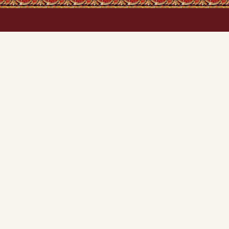
"Церковна Лавка" пропонує широкий вибір ікон
свічок, ладану, оберегів та іншої церковної
продукції. Ми забезпечуємо зручне замовлення
онлайн, швидку доставку по Україні Новою
Поштою і безпечну оплату на сайті та при
отриманні товару на пошті. Все для вашого
духовного збагачення – в одному місці!
© 2025 Церковна Лавка. Всі права захищені.