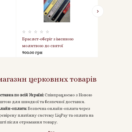
Браслет-оберіг з іменною
Браслет-обері
молитвою до святої
Сохрани» — н
покровительки — жіночий,
900.00 грн
освячений
900.00 грн
індивідуальне гравіювання,
освячений
агазин церковних товарів
ставка по всій Україні:
Співпрацюємо з Новою
штою для швидкої та безпечної доставки.
лайн-оплата:
Безпечна онлайн-оплата через
ревірену платіжну систему LiqPay та оплата на
шті після отримання товару.