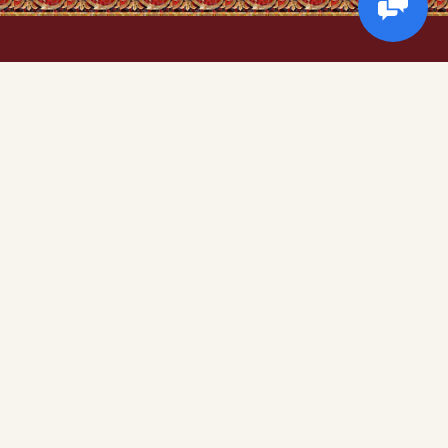
Корисна інформація
кіотах
Про магазин
Доставка та оплата
Обмін та повернення
ри)
Контакти
Угода користувача