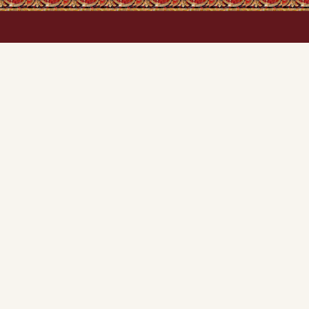
Каталог сайту
Ікони
Ікони
Ікони в дерев'яних 
Свічки
Ікони в оксамиті
Обереги та Святині
Ікони в подарунок
Ікони вінчальні (па
,