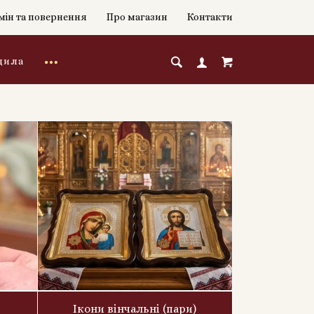
мін та повернення
Про магазин
Контакти
дила
Ікони вінчальні (пари)