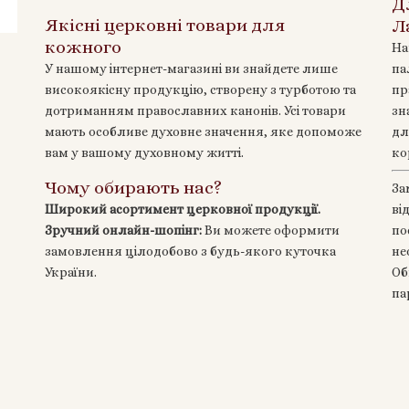
Д
Якісні церковні товари для
Л
кожного
На
У нашому інтернет-магазині ви знайдете лише
па
високоякісну продукцію, створену з турботою та
пр
дотриманням православних канонів. Усі товари
зн
мають особливе духовне значення, яке допоможе
дл
вам у вашому духовному житті.
ко
Чому обирають нас?
За
Широкий асортимент церковної продукції.
ві
Зручний онлайн-шопінг:
Ви можете оформити
по
замовлення цілодобово з будь-якого куточка
не
України.
Об
па