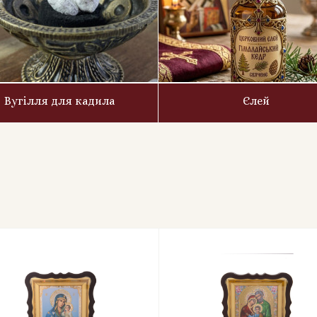
Вугілля для кадила
Єлей