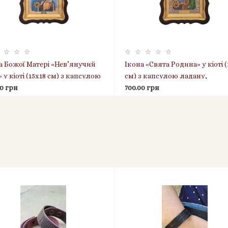
а Божої Матері «Нев’янучий
Ікона «Свята Родина» у кіоті (
 у кіоті (15х18 см) з капсулою
см) з капсулою ладану,
ну, пластикова рамка
00 грн
пластикова рамка
700.00 грн