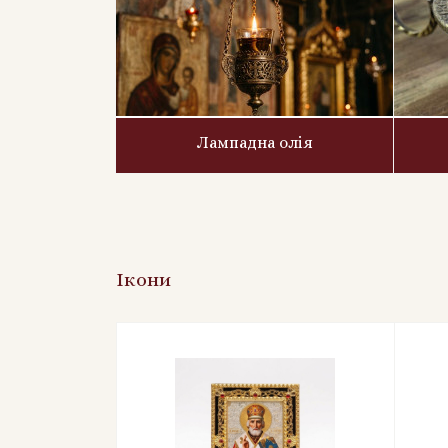
Лампадна олія
Ікони