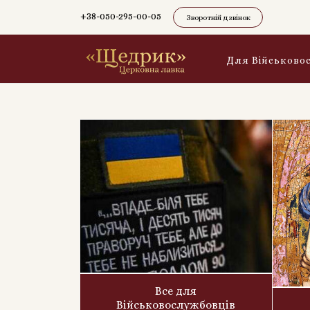
+38-050-295-00-05
Зворотній дзвінок
Для Військово
Все для
Військовослужбовців