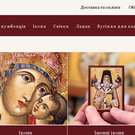
Доставка та оплата
Об
службовців
Ікони
Свічки
Ладан
Вугілля для ка
Ікони
Іменні ікони