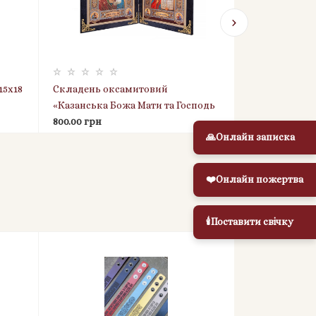
15х18
Складень оксамитовий
Ікона Арханге
«Казанська Божа Мати та Господь
см. на дереві
Вседержитель» (18х20 см), із
800.00 грн
300.00 грн
🙏
Онлайн записка
прикрасами
❤️
Онлайн пожертва
🕯️
Поставити свічку