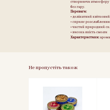
створюючи атмосферу 
без гару.
Переваги:
• делікатний квітковий
• сприяє розслабленню
• чистий природний с
• висока якість смоли
Характеристики:
аромат
Не пропустіть також