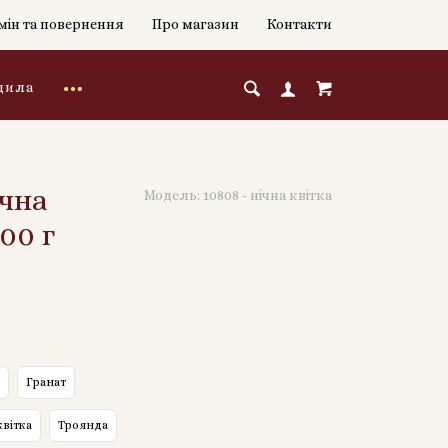
мін та повернення
Про магазин
Контакти
дила
чна
Модель:
10808 - нічна квітка
00 г
Гранат
квітка
Троянда