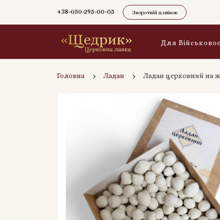
+38-050-295-00-05
Зворотній дзвінок
Для Військово
Головна
Ладан
Ладан церковний на жив