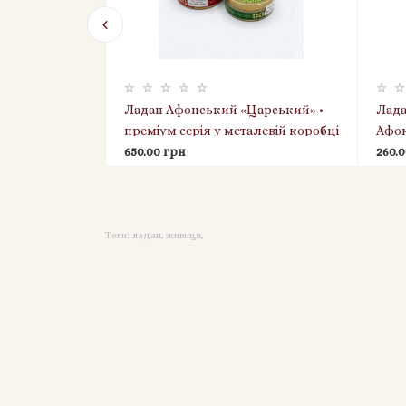
ванда 1 кг
Ладан Афонський «Царський» •
Лада
)
преміум серія у металевій коробці
Афон
• 120 г
650.00 грн
мона
260.
Теги:
ладан
,
живиця
,