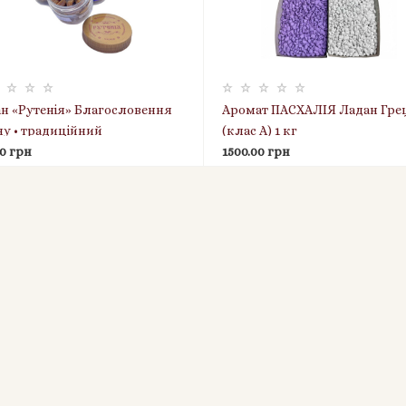
н «Рутенія» Благословення
Аромат ПАСХАЛІЯ Ладан Гре
у • традиційний
(клас А) 1 кг
стирський аромат • 45 г
00 грн
1500.00 грн