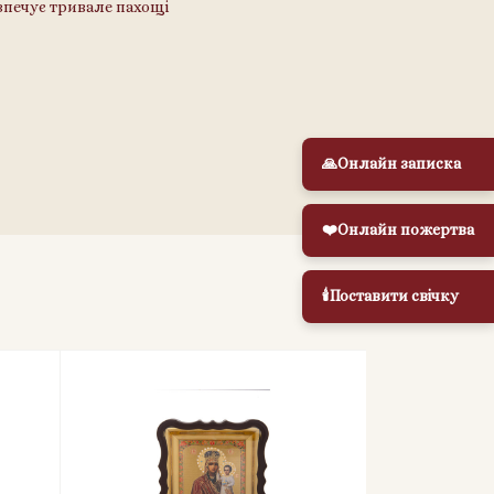
печує тривале пахощі
🙏
Онлайн записка
❤️
Онлайн пожертва
🕯️
Поставити свічку