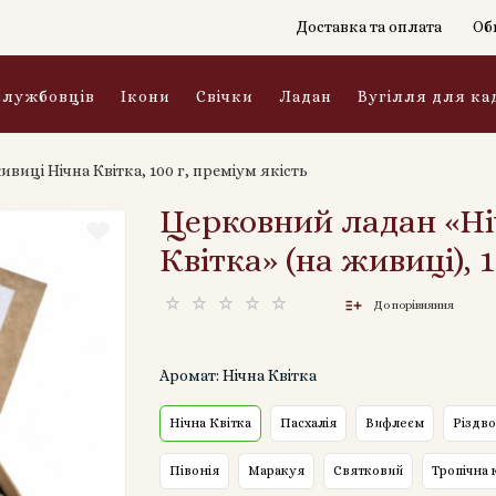
Доставка та оплата
Об
службовців
Ікони
Свічки
Ладан
Вугілля для ка
иці Нічна Квітка, 100 г, преміум якість
Церковний ладан «Ні
Квітка» (на живиці), 1
До порівняння
Аромат: Нічна Квітка
Нічна Квітка
Пасхалія
Вифлеєм
Різдво
Півонія
Маракуя
Святковий
Тропічна 