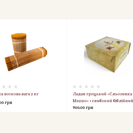
ка воскова вага 2 кг
Ладан грецький «Сльозинка
Мирро» • глибокий біблійни
.00 грн
аромат • 400 г • Вищий гатун
900.00 грн