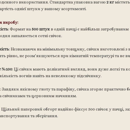
щоденного використання. Стандартна упаковка вагою
2 кг
містит
ртість однієї штуки у вашому асортименті.
и виробу:
ість
: Формат на
500 штук
в одній пачці є найбільш затребуваним
щодня запалюється сотні свічок.
кість
: Незважаючи на мінімальну товщину, свічки виготовлені 
ять рівно, не розм'якшуються при кімнатній температурі та не в
 №100
: Ці свічки мають делікатний вигляд, вони дуже легкі та 
кількість вогнів навіть на невеликому підсвічнику.
: Завдяки якісному гноту та парафіну, свічка згоряє практично 
а свічниками та церковним начинням.
: Щільний паперовий обгорт надійно фіксує 500 свічок у пачці, з
анспортування та зберігання.