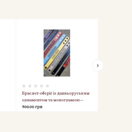
Браслет-оберіг із давньоруським
Свічка воско
й
орнаментом та монограмою—
(упаковка 2 к
ок
натуральна шкіра, освячений
900.00 грн
1100.00 грн