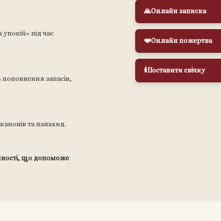
🙏
Онлайн записка
 упокій» під час
❤️
Онлайн пожертва
🕯️
Поставити свічку
ь поповнення запасів,
канонів та панахид.
чності, що допоможе