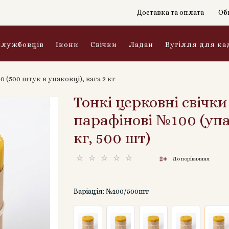
Доставка та оплата
Об
службовців
Ікони
Свічки
Ладан
Вугілля для ка
 (500 штук в упаковці), вага 2 кг
Тонкі церковні свічки
парафінові №100 (упа
кг, 500 шт)
До порівняння
Варіація: №100/500шт