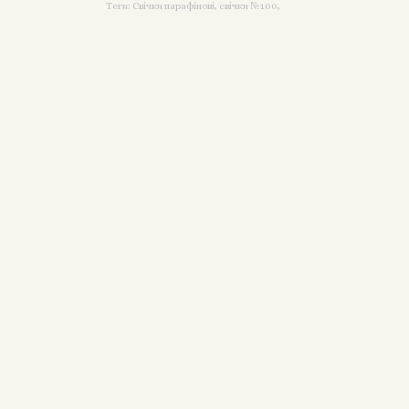
Теги:
Свічки парафінові
,
свічки №100
,