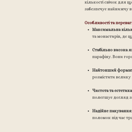
кількості свічок для 
забезпечує найнижчу ва
Особливості та переваг
Максимальна кільк
та монастирів, де 
Стабільно висока я
парафіну. Вони гор
Найтонший формат
розмістити велику 
Чистота та естетика
полегшує догляд з
Надійне пакування
поломок під час тр