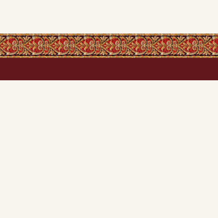
Каталог сайту
Ікони
Ікони
Ікони в дерев'яних 
Свічки
Ікони в оксамиті
Обереги та Святині
Ікони в подарунок
Ікони вінчальні (па
,