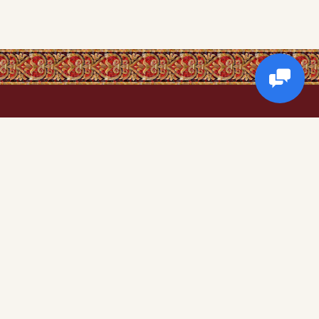
Корисна інформація
кіотах
Про магазин
Доставка та оплата
Обмін та повернення
ри)
Контакти
Угода користувача