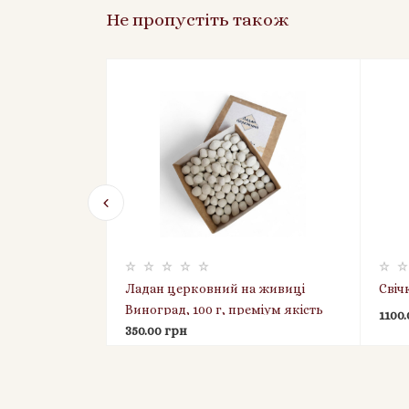
Не пропустіть також
няні квіти»
Ладан церковний на живиці
Свіч
200 г
Виноград, 100 г, преміум якість
1100
350.00 грн