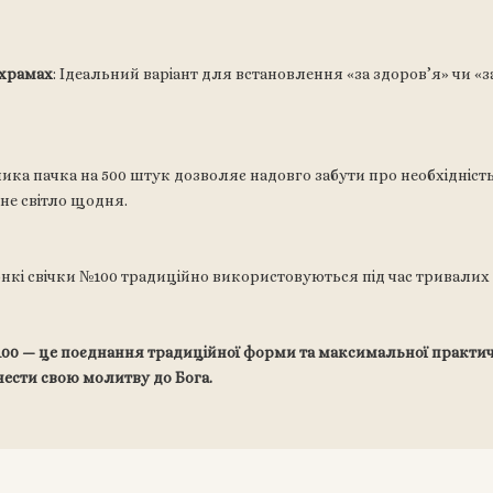
 храмах
: Ідеальний варіант для встановлення «за здоров’я» чи «за
лика пачка на 500 штук дозволяє надовго забути про необхідніст
не світло щодня.
Тонкі свічки №100 традиційно використовуються під час тривалих 
№100 — це поєднання традиційної форми та максимальної практи
ести свою молитву до Бога.