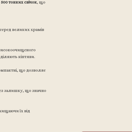
ь
500 тонких свічок
, що
 серед великих храмів
з високоочищеного
иділяють кіптяви.
компактні, що дозволяє
без залишку, що значно
ахищаючи їх від