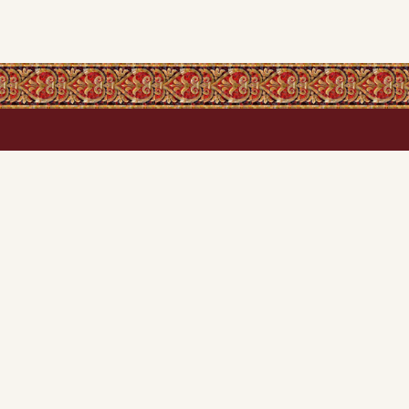
"Церковна Лавка" пропонує широкий вибір ікон
свічок, ладану, оберегів та іншої церковної
продукції. Ми забезпечуємо зручне замовлення
онлайн, швидку доставку по Україні Новою