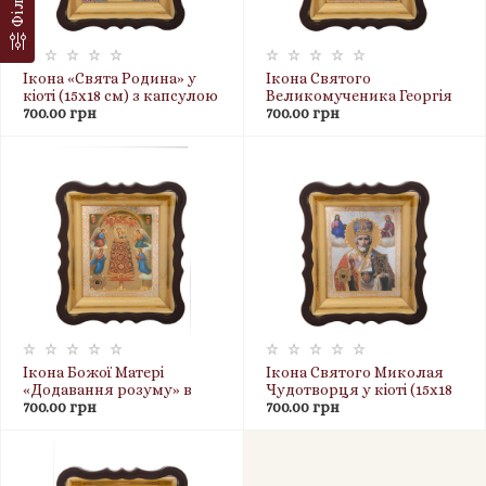
Ікона «Свята Родина» у
Ікона Святого
кіоті (15х18 см) з капсулою
Великомученика Георгія
ладану, пластикова
700.00 грн
Побідоносця у кіоті (15х18
700.00 грн
рамка
см) з капсулою ладану,
пластикова рамка
Ікона Божої Матері
Ікона Святого Миколая
«Додавання розуму» в
Чудотворця у кіоті (15х18
кіоті 15х18 см з капсулою
700.00 грн
см) з капсулою ладану,
700.00 грн
ладану (пластикова
пластикова рамка
рамка)