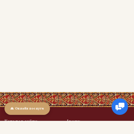
🙏 Онлайн послуги
Каталог сайту
Ікони
Ікони
Ікони в дерев'яних кіотах