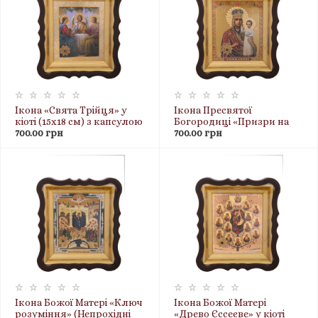
Ікона «Свята Трійця» у
Ікона Пресвятої
кіоті (15х18 см) з капсулою
Богородиці «Призри на
ладану, пластикова
700.00 грн
смирення» у кіоті (15х18
700.00 грн
рамка
см) з капсулою ладану,
пластикова рамка
Ікона Божої Матері «Ключ
Ікона Божої Матері
розуміння» (Непрохідні
«Древо Єссеєве» у кіоті