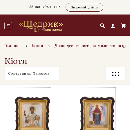
+38-050-295-00-05
Зворотній дзвінок
Головна
Ікони
Дванадесяті свята, комплекти на цар
Кіоти