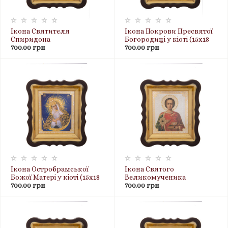
Ікона Святителя
Ікона Покрови Пресвятої
Спиридона
Богородиці у кіоті (15х18
Триміфунтського
700.00 грн
см) з капсулою ладану,
700.00 грн
(поясна) у кіоті (15х18 см) з
пластикова рамка
капсулою ладану,
пластикова рамка
Ікона Остробрамської
Ікона Святого
Божої Матері у кіоті (15х18
Великомученика
см) з капсулою ладану,
700.00 грн
Пантелеймона Цілителя у
700.00 грн
пластикова рамка
кіоті (15х18 см) з капсулою
ладану, пластикова
рамка