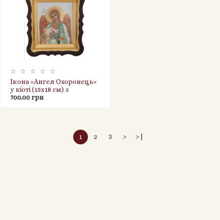
Ікона «Ангел Охоронець»
у кіоті (15х18 см) з
капсулою ладану,
700.00 грн
пластикова рамка
1
2
3
>
>|