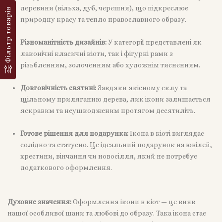
деревини (вільха, дуб, черешня), що підкреслює
Фільтр товарів
природну красу та тепло православного образу.
Різноманітність дизайнів:
У категорії представлені як
лаконічні класичні кіоти, так і фігурні рами з
різьбленням, золоченням або художнім тисненням.
Довговічність святині:
Завдяки якісному склу та
щільному приляганню дерева, лик ікони залишається
яскравим та неушкодженим протягом десятиліть.
Готове рішення для подарунка:
Ікона в кіоті виглядає
солідно та статусно. Це ідеальний подарунок на ювілей,
хрестини, вінчання чи новосілля, який не потребує
додаткового оформлення.
Духовне значення:
Оформлення ікони в кіот — це вияв
нашої особливої шани та любові до образу. Така ікона стає