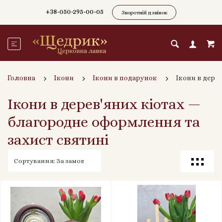
+38-050-295-00-05
Зворотній дзвінок
Головна
Ікони
Ікони в подарунок
Ікони в дерев
Ікони в дерев'яних кіотах —
благородне оформлення та
захист святині