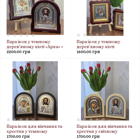
Пара ікон у темному
Пара ікон у темному
дерев'яному кіоті «Арка» •
дерев'яному кіоті
25х28 см • 3D тиснення •
2200.00 грн
«Конгрев 3D» • 20х18 см •
1600.00 грн
голуб
Для вінчання та хрестин
Пара ікон для вінчання та
Пара ікон для вінчання та
хрестин у темному
хрестин у світлому
оформленні (3D
1700.00 грн
оформленні (3D
1700.00 грн