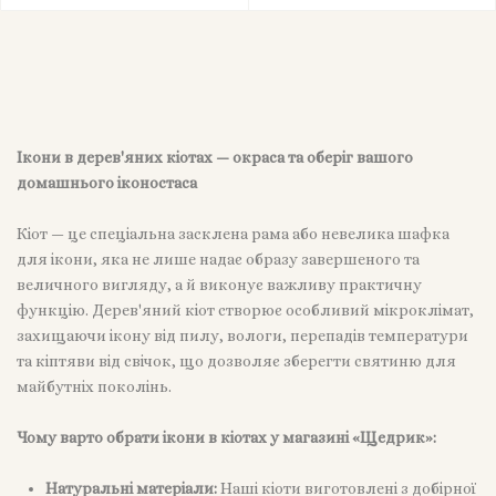
літографія) • 20х17 см
літографія) • 20х17 см
Ікони в дерев'яних кіотах — окраса та оберіг вашого
домашнього іконостаса
Кіот — це спеціальна засклена рама або невелика шафка
для ікони, яка не лише надає образу завершеного та
величного вигляду, а й виконує важливу практичну
функцію. Дерев'яний кіот створює особливий мікроклімат,
захищаючи ікону від пилу, вологи, перепадів температури
та кіптяви від свічок, що дозволяє зберегти святиню для
майбутніх поколінь.
Чому варто обрати ікони в кіотах у магазині «Щедрик»:
Натуральні матеріали:
Наші кіоти виготовлені з добірної