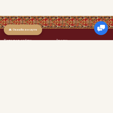
🙏 Онлайн послуги
Каталог сайту
Ікони
Ікони
Ікони в дерев'яних кіотах
Свічки
Ікони в оксамиті
Обереги та Святині
Ікони в подарунок
Ікони вінчальні (пари)
Корисна інформація
Про магазин
Доставка та оплата