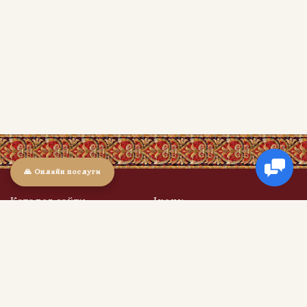
🙏 Онлайн послуги
Каталог сайту
Ікони
Ікони
Ікони в дерев'яних кіотах
Свічки
Ікони в оксамиті
Обереги та Святині
Ікони в подарунок
Ікони вінчальні (пари)