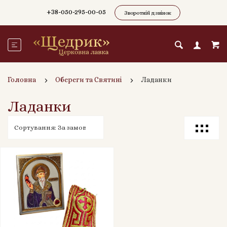
+38-050-295-00-05
Зворотній дзвінок
Головна
Обереги та Святині
Ладанки
Ладанки