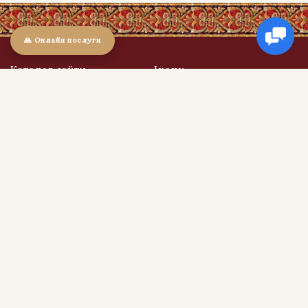
🙏 Онлайн послуги
Каталог сайту
Ікони
Ікони
Ікони в дерев'яних кіотах
Свічки
Ікони в оксамиті
Обереги та Святині
Ікони в подарунок
Ікони вінчальні (пари)
Корисна інформація
Про магазин
Доставка та оплата
Обмін та повернення
Контакти