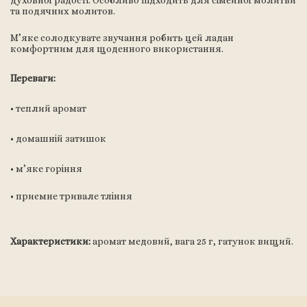
духовної радості. Особливо підходить для сімейної молитви
та подячних молитов.
М’яке солодкувате звучання робить цей ладан
комфортним для щоденного використання.
Переваги:
• теплий аромат
• домашній затишок
• м’яке горіння
• приємне тривале тління
Характеристики:
аромат медовий, вага 25 г, гатунок вищий.