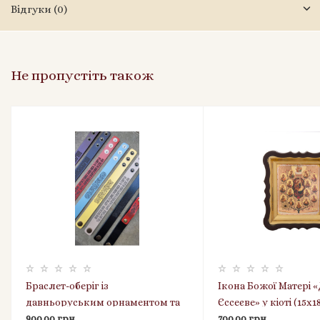
Відгуки (0)
Не пропустіть також
Браслет-оберіг із
Ікона Божої Матері 
давньоруським орнаментом та
Єссеєве» у кіоті (15х1
монограмою — натуральна
900.00 грн
капсулою ладану, п
700.00 грн